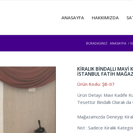
ANASAYFA
HAKKIMIZDA
SA
BURADASINIZ:
ANASAYFA
/
K
KİRALIK BİNDALLI MAVİ 
İSTANBUL FATİH MAĞA
Ürün Kodu: ŞB-07
Ürün Detayı: Mavi Kadife Kum
Tesettür Bindallı Olarak da Gi
Mağazamızda Deneyip Kirala
Not : Sadece Kiralık Kategori