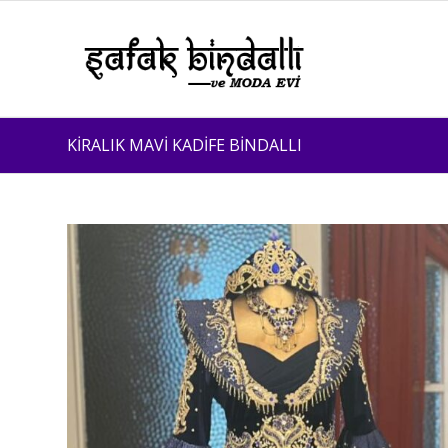
KİRALIK MAVİ KADİFE BİNDALLI