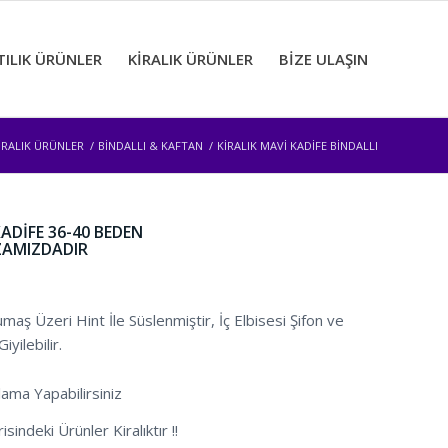
TILIK ÜRÜNLER
KİRALIK ÜRÜNLER
BİZE ULAŞIN
İRALIK ÜRÜNLER
/
BİNDALLI & KAFTAN
/
KİRALIK MAVİ KADİFE BİNDALLI
KADİFE 36-40 BEDEN
ZAMIZDADIR
aş Üzeri Hint İle Süslenmiştir, İç Elbisesi Şifon ve
yilebilir.
ma Yapabilirsiniz
sindeki Ürünler Kiralıktır !!